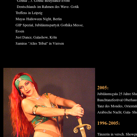
"Gothla", 3. Gothic Bellydance Event
Deutschlands im Rahmen des Wave- Gotik
Treffens in Leipzig
Mayas Halloween Night, Berlin
GIP Spezial, Jubiläumsparty& Gothika Messe,
Essen
Just Dance, Galashow, Köln
Samiras "Alles Tribal" in Viersen
2005:
Jubiläumsgala 25 Jahre Sha
Bauchtanzfestival Oberhau
Tanz des Mondes, Oriental
Arabische Nacht, Gala- S
1996-2005:
Tänzerin in versch. Showp