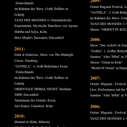
2009:
Deutschlands
Orient Magazin Festival, 
im Rahmen des Wave- Gotik Treffens in
"GOTHLA", 2. Goth Belly
Leipzig
im Rahmen des Wave- Gotik
TANZ DES MONDES 4- Orientalistische
TANZ DES MONDES 3- Orien
Experimente, Mystische Tanzshow von Apsara
Shores "ORIENT IN KÖ
Habiba und Seiya, Köln
Miss Mephi's Tanzsalon, Düsseldorf
2008:
Show "Trio AzSaVi & Frie
2011:
"Gothla", 1. Gothic Belly
Dark & Delicious, Show von The Midnight
Samiras "Alles Tribal" in 
Circus; Nienburg
Shores "Orient in Köln"
"GOTHLA", 4. Goth Bellydance Event
"World Of Orient" in Han
Deutschlands
2007:
im Rahmen des Wave- Gotik Treffens in
Leipzig
Orient- Magazin - Festival
ORIENTALE TRIBAL NIGHT, Tanzhaus
Live- Performance mit de
NRW; Düsseldorf
Samiras "Alles Tribal" in 
Tanzträume des Orients, Essen
2006:
Just Dance, Galashow, Köln
Orient- Magazin - Festival
2010:
TANZ DES MONDES 2- Orien
Himmel & Hölle, Münster