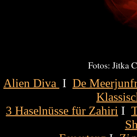
Fotos: Jitka 
Alien Diva
Ι
De Meerjunf
Klassisc
3 Haselnüsse für Zahiri
Ι
T
S