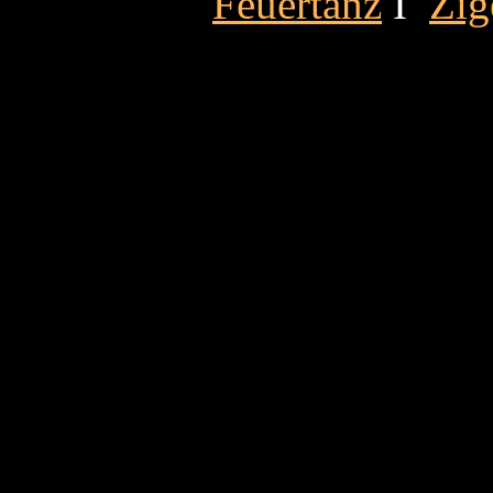
Feuertanz
Ι
Zig