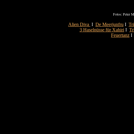
Fotos: Peter 
Alien Diva
Ι
De Meerjunfru
Ι
Tr
3 Haselnüsse für Xahiri
Ι
Tr
Feuertanz